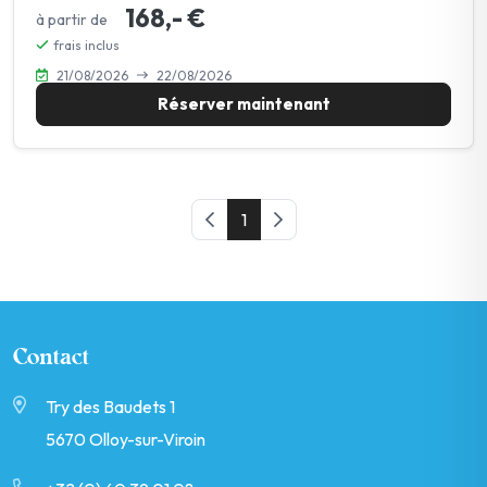
168,- €
à partir de
frais inclus
21/08/2026
22/08/2026
Réserver maintenant
Page précédente
1
Page suivante
Contact
Try des Baudets 1
5670 Olloy-sur-Viroin