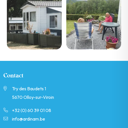
Contact
Try des Baudets 1
5670 Olloy-sur-Viroin
+32 (0) 60 39 01 08
info@ardinam.be