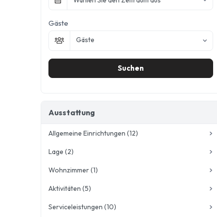
Wählen Sie den Zeitraum aus
Gäste
Gäste
Suchen
Ausstattung
Allgemeine Einrichtungen (12)
Lage (2)
Heizung
2
Rezeption
6
Wohnzimmer (1)
In einem Waldgebiet
2
Rauchmelder
2
In einem Dorf
2
Aktivitäten (5)
Sitzecke
1
Schwimmbad
7
Strom verfügbar
3
Serviceleistungen (10)
Fahrradwege
2