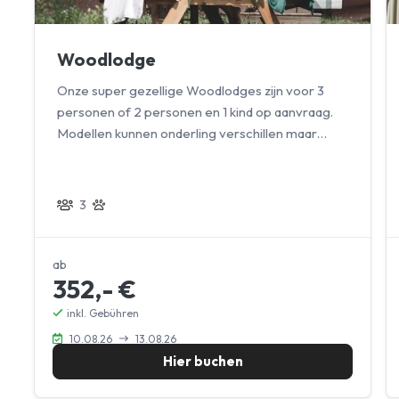
Woodlodge
Onze super gezellige Woodlodges zijn voor 3
personen of 2 personen en 1 kind op aanvraag.
Modellen kunnen onderling verschillen maar
beschikken allen over dezelfde faciliteiten en
jullie viervoeters zijn welkom
3
ab
352,- €
inkl. Gebühren
10.08.26
13.08.26
Hier buchen