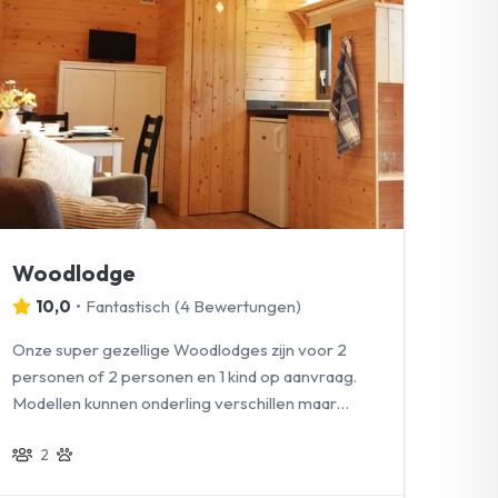
Woodlodge
10,0
•
Fantastisch
(
4 Bewertungen
)
Onze super gezellige Woodlodges zijn voor 2
personen of 2 personen en 1 kind op aanvraag.
Modellen kunnen onderling verschillen maar
beschikken allen over dezelfde faciliteiten en
2
jullie viervoeters zijn welkom